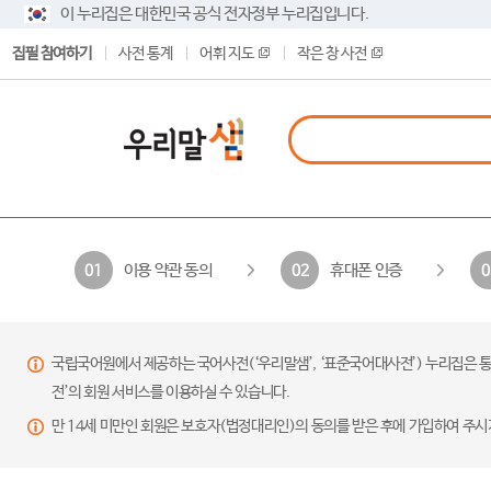
이 누리집은 대한민국 공식 전자정부 누리집입니다.
집필 참여하기
사전 통계
어휘 지도
작은 창 사전
이용 약관 동의
휴대폰 인증
01
02
0
국립국어원에서 제공하는 국어사전(‘우리말샘’, ‘표준국어대사전’) 누리집은 통
전’의 회원 서비스를 이용하실 수 있습니다.
만 14세 미만인 회원은 보호자(법정대리인)의 동의를 받은 후에 가입하여 주시