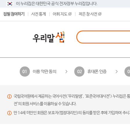
이 누리집은 대한민국 공식 전자정부 누리집입니다.
집필 참여하기
사전 통계
어휘 지도
작은 창 사전
이용 약관 동의
휴대폰 인증
01
02
0
국립국어원에서 제공하는 국어사전(‘우리말샘’, ‘표준국어대사전’) 누리집은 통
전’의 회원 서비스를 이용하실 수 있습니다.
만 14세 미만인 회원은 보호자(법정대리인)의 동의를 받은 후에 가입하여 주시