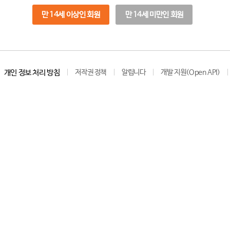
만 14세 이상인 회원
만 14세 미만인 회원
개인 정보 처리 방침
저작권 정책
알립니다
개발 지원(Open API)