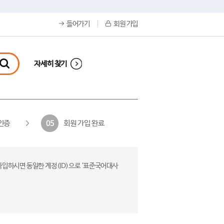
들어가기
회원 가입
자세히 찾기
인증
회원 가입 완료
05
가입하시면 동일한 계정(ID)으로 ‘표준국어대사