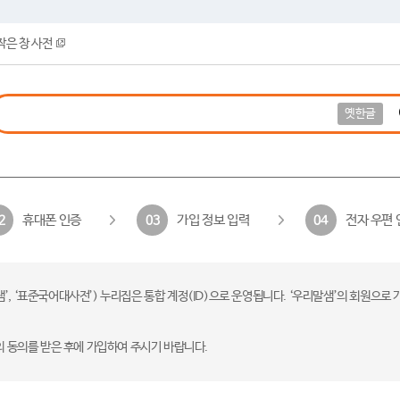
작은 창 사전
옛한글
휴대폰 인증
가입 정보 입력
전자 우편 
2
03
04
 ‘표준국어대사전’) 누리집은 통합 계정(ID)으로 운영됩니다. ‘우리말샘’의 회원으로 
의 동의를 받은 후에 가입하여 주시기 바랍니다.