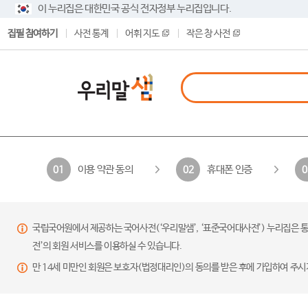
이 누리집은 대한민국 공식 전자정부 누리집입니다.
집필 참여하기
사전 통계
어휘 지도
작은 창 사전
이용 약관 동의
휴대폰 인증
01
02
0
국립국어원에서 제공하는 국어사전(‘우리말샘’, ‘표준국어대사전’) 누리집은 통
전’의 회원 서비스를 이용하실 수 있습니다.
만 14세 미만인 회원은 보호자(법정대리인)의 동의를 받은 후에 가입하여 주시