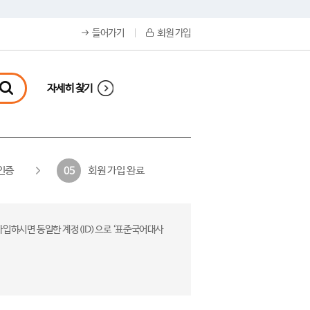
들어가기
회원 가입
자세히 찾기
인증
회원 가입 완료
05
가입하시면 동일한 계정(ID)으로 ‘표준국어대사