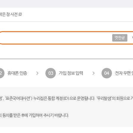
작은 창 사전
옛한글
휴대폰 인증
가입 정보 입력
전자 우편 
2
03
04
 ‘표준국어대사전’) 누리집은 통합 계정(ID)으로 운영됩니다. ‘우리말샘’의 회원으로 
의 동의를 받은 후에 가입하여 주시기 바랍니다.