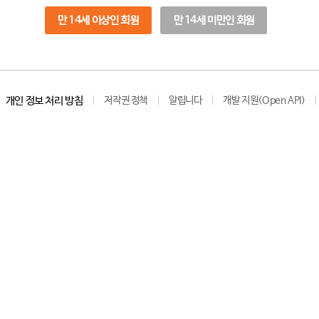
만 14세 이상인 회원
만 14세 미만인 회원
개인 정보 처리 방침
저작권 정책
알립니다
개발 지원(Open API)