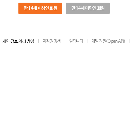
만 14세 이상인 회원
만 14세 미만인 회원
개인 정보 처리 방침
저작권 정책
알립니다
개발 지원(Open API)