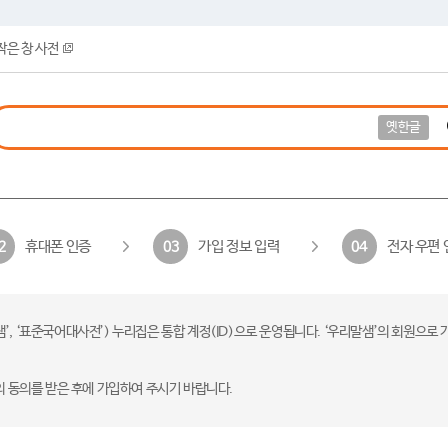
작은 창 사전
옛한글
휴대폰 인증
가입 정보 입력
전자 우편 
2
03
04
 ‘표준국어대사전’) 누리집은 통합 계정(ID)으로 운영됩니다. ‘우리말샘’의 회원으로 
의 동의를 받은 후에 가입하여 주시기 바랍니다.