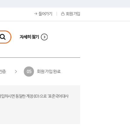
들어가기
회원 가입
자세히 찾기
인증
회원 가입 완료
05
가입하시면 동일한 계정(ID)으로 ‘표준국어대사