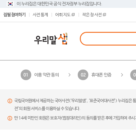
이 누리집은 대한민국 공식 전자정부 누리집입니다.
집필 참여하기
사전 통계
어휘 지도
작은 창 사전
이용 약관 동의
휴대폰 인증
01
02
0
국립국어원에서 제공하는 국어사전(‘우리말샘’, ‘표준국어대사전’) 누리집은 통
전’의 회원 서비스를 이용하실 수 있습니다.
만 14세 미만인 회원은 보호자(법정대리인)의 동의를 받은 후에 가입하여 주시