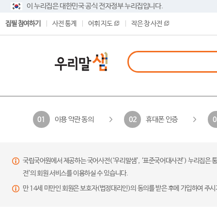
이 누리집은 대한민국 공식 전자정부 누리집입니다.
집필 참여하기
사전 통계
어휘 지도
작은 창 사전
이용 약관 동의
휴대폰 인증
01
02
0
국립국어원에서 제공하는 국어사전(‘우리말샘’, ‘표준국어대사전’) 누리집은 통
전’의 회원 서비스를 이용하실 수 있습니다.
만 14세 미만인 회원은 보호자(법정대리인)의 동의를 받은 후에 가입하여 주시