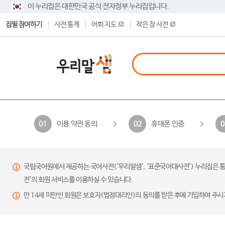
이 누리집은 대한민국 공식 전자정부 누리집입니다.
집필 참여하기
사전 통계
어휘 지도
작은 창 사전
이용 약관 동의
휴대폰 인증
01
02
0
국립국어원에서 제공하는 국어사전(‘우리말샘’, ‘표준국어대사전’) 누리집은 통
전’의 회원 서비스를 이용하실 수 있습니다.
만 14세 미만인 회원은 보호자(법정대리인)의 동의를 받은 후에 가입하여 주시