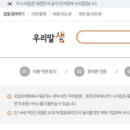
이 누리집은 대한민국 공식 전자정부 누리집입니다.
집필 참여하기
사전 통계
어휘 지도
작은 창 사전
이용 약관 동의
휴대폰 인증
01
02
0
국립국어원에서 제공하는 국어사전(‘우리말샘’, ‘표준국어대사전’) 누리집은 통
전’의 회원 서비스를 이용하실 수 있습니다.
만 14세 미만인 회원은 보호자(법정대리인)의 동의를 받은 후에 가입하여 주시