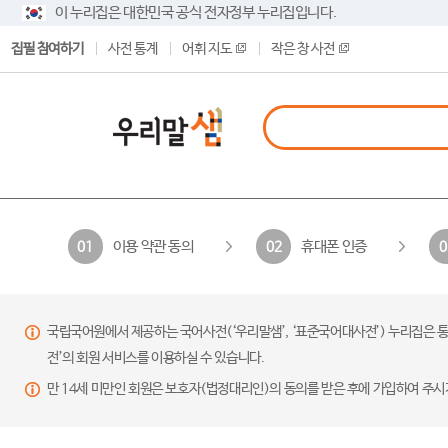
이 누리집은 대한민국 공식 전자정부 누리집입니다.
집필 참여하기
사전 통계
어휘 지도
작은 창 사전
이용 약관 동의
휴대폰 인증
01
02
0
국립국어원에서 제공하는 국어사전(‘우리말샘’, ‘표준국어대사전’) 누리집은 통
전’의 회원 서비스를 이용하실 수 있습니다.
만 14세 미만인 회원은 보호자(법정대리인)의 동의를 받은 후에 가입하여 주시