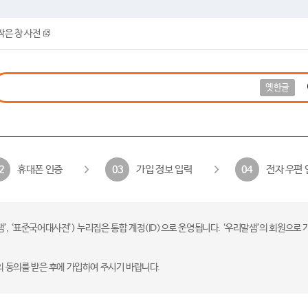
작은 창 사전
옛한글
휴대폰 인증
가입 정보 입력
전자 우편 
2
03
04
 ‘표준국어대사전’) 누리집은 통합 계정(ID)으로 운영됩니다. ‘우리말샘’의 회원으로 
의 동의를 받은 후에 가입하여 주시기 바랍니다.