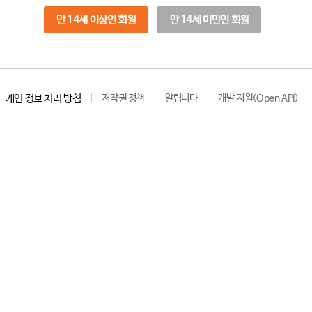
만 14세 이상인 회원
만 14세 미만인 회원
개인 정보 처리 방침
저작권 정책
알립니다
개발 지원(Open API)