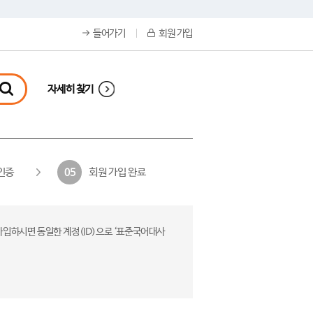
들어가기
회원 가입
자세히 찾기
인증
회원 가입 완료
05
가입하시면 동일한 계정(ID)으로 ‘표준국어대사