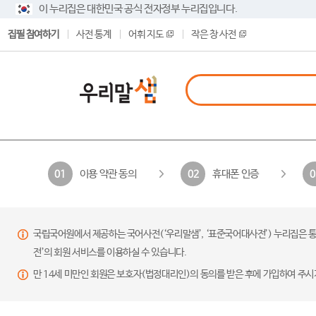
이 누리집은 대한민국 공식 전자정부 누리집입니다.
집필 참여하기
사전 통계
어휘 지도
작은 창 사전
이용 약관 동의
휴대폰 인증
01
02
0
국립국어원에서 제공하는 국어사전(‘우리말샘’, ‘표준국어대사전’) 누리집은 통
전’의 회원 서비스를 이용하실 수 있습니다.
만 14세 미만인 회원은 보호자(법정대리인)의 동의를 받은 후에 가입하여 주시