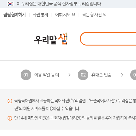
이 누리집은 대한민국 공식 전자정부 누리집입니다.
집필 참여하기
사전 통계
어휘 지도
작은 창 사전
이용 약관 동의
휴대폰 인증
01
02
0
국립국어원에서 제공하는 국어사전(‘우리말샘’, ‘표준국어대사전’) 누리집은 통
전’의 회원 서비스를 이용하실 수 있습니다.
만 14세 미만인 회원은 보호자(법정대리인)의 동의를 받은 후에 가입하여 주시