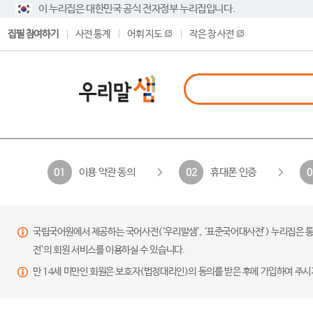
이 누리집은 대한민국 공식 전자정부 누리집입니다.
집필 참여하기
사전 통계
어휘 지도
작은 창 사전
이용 약관 동의
휴대폰 인증
01
02
0
국립국어원에서 제공하는 국어사전(‘우리말샘’, ‘표준국어대사전’) 누리집은 통
전’의 회원 서비스를 이용하실 수 있습니다.
만 14세 미만인 회원은 보호자(법정대리인)의 동의를 받은 후에 가입하여 주시