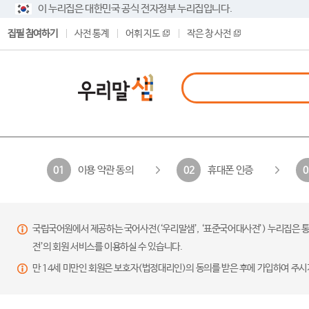
이 누리집은 대한민국 공식 전자정부 누리집입니다.
집필 참여하기
사전 통계
어휘 지도
작은 창 사전
이용 약관 동의
휴대폰 인증
01
02
0
국립국어원에서 제공하는 국어사전(‘우리말샘’, ‘표준국어대사전’) 누리집은 통
전’의 회원 서비스를 이용하실 수 있습니다.
만 14세 미만인 회원은 보호자(법정대리인)의 동의를 받은 후에 가입하여 주시