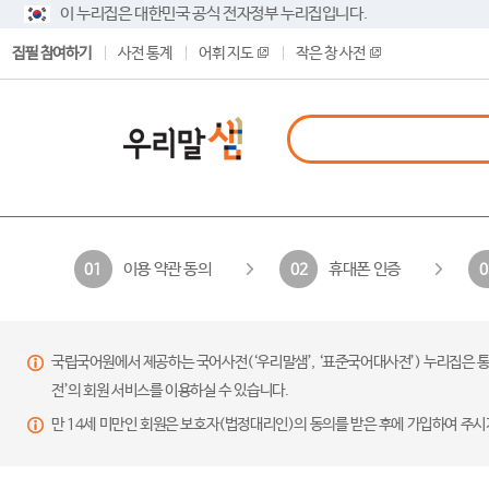
이 누리집은 대한민국 공식 전자정부 누리집입니다.
집필 참여하기
사전 통계
어휘 지도
작은 창 사전
이용 약관 동의
휴대폰 인증
01
02
0
국립국어원에서 제공하는 국어사전(‘우리말샘’, ‘표준국어대사전’) 누리집은 통
전’의 회원 서비스를 이용하실 수 있습니다.
만 14세 미만인 회원은 보호자(법정대리인)의 동의를 받은 후에 가입하여 주시