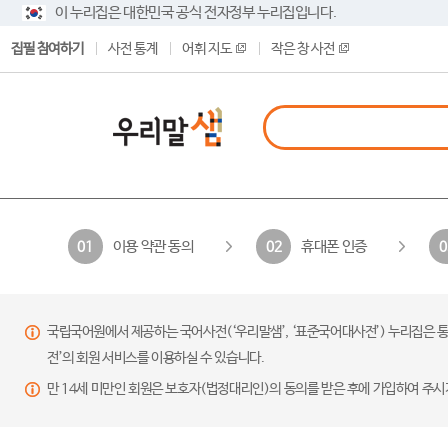
이 누리집은 대한민국 공식 전자정부 누리집입니다.
집필 참여하기
사전 통계
어휘 지도
작은 창 사전
이용 약관 동의
휴대폰 인증
01
02
0
국립국어원에서 제공하는 국어사전(‘우리말샘’, ‘표준국어대사전’) 누리집은 통
전’의 회원 서비스를 이용하실 수 있습니다.
만 14세 미만인 회원은 보호자(법정대리인)의 동의를 받은 후에 가입하여 주시