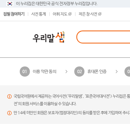
이 누리집은 대한민국 공식 전자정부 누리집입니다.
집필 참여하기
사전 통계
어휘 지도
작은 창 사전
이용 약관 동의
휴대폰 인증
01
02
0
국립국어원에서 제공하는 국어사전(‘우리말샘’, ‘표준국어대사전’) 누리집은 통
전’의 회원 서비스를 이용하실 수 있습니다.
만 14세 미만인 회원은 보호자(법정대리인)의 동의를 받은 후에 가입하여 주시