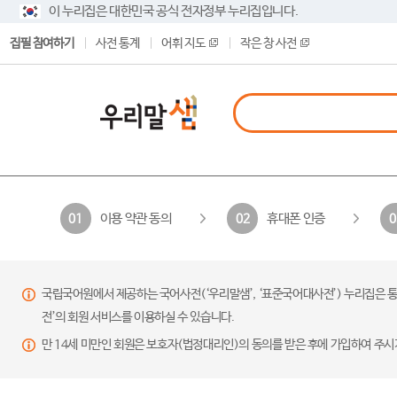
이 누리집은 대한민국 공식 전자정부 누리집입니다.
집필 참여하기
사전 통계
어휘 지도
작은 창 사전
이용 약관 동의
휴대폰 인증
01
02
0
국립국어원에서 제공하는 국어사전(‘우리말샘’, ‘표준국어대사전’) 누리집은 통
전’의 회원 서비스를 이용하실 수 있습니다.
만 14세 미만인 회원은 보호자(법정대리인)의 동의를 받은 후에 가입하여 주시