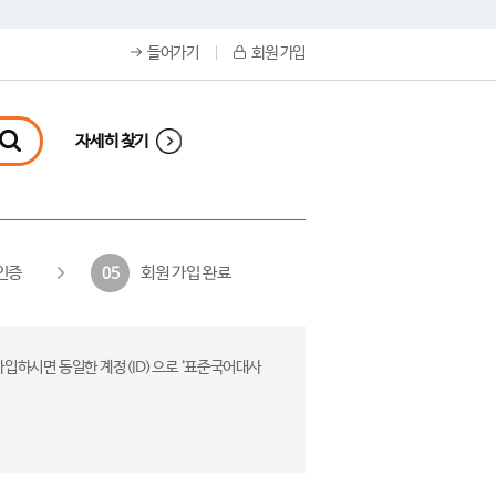
들어가기
회원 가입
자세히 찾기
인증
회원 가입 완료
05
가입하시면 동일한 계정(ID)으로 ‘표준국어대사