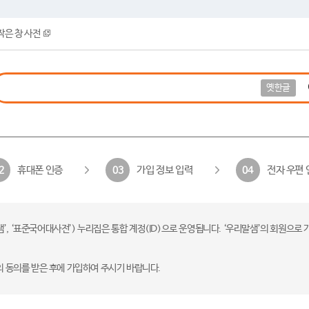
작은 창 사전
옛한글
휴대폰 인증
가입 정보 입력
전자 우편 
2
03
04
 ‘표준국어대사전’) 누리집은 통합 계정(ID)으로 운영됩니다. ‘우리말샘’의 회원으로 
의 동의를 받은 후에 가입하여 주시기 바랍니다.