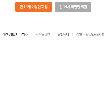
만 14세 이상인 회원
만 14세 미만인 회원
개인 정보 처리 방침
저작권 정책
알립니다
개발 지원(Open API)