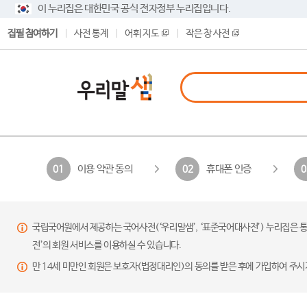
이 누리집은 대한민국 공식 전자정부 누리집입니다.
집필 참여하기
사전 통계
어휘 지도
작은 창 사전
이용 약관 동의
휴대폰 인증
01
02
0
국립국어원에서 제공하는 국어사전(‘우리말샘’, ‘표준국어대사전’) 누리집은 통
전’의 회원 서비스를 이용하실 수 있습니다.
만 14세 미만인 회원은 보호자(법정대리인)의 동의를 받은 후에 가입하여 주시