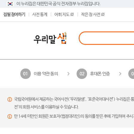
이 누리집은 대한민국 공식 전자정부 누리집입니다.
집필 참여하기
사전 통계
어휘 지도
작은 창 사전
이용 약관 동의
휴대폰 인증
01
02
0
국립국어원에서 제공하는 국어사전(‘우리말샘’, ‘표준국어대사전’) 누리집은 통
전’의 회원 서비스를 이용하실 수 있습니다.
만 14세 미만인 회원은 보호자(법정대리인)의 동의를 받은 후에 가입하여 주시