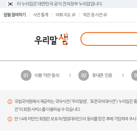
이 누리집은 대한민국 공식 전자정부 누리집입니다.
집필 참여하기
사전 통계
어휘 지도
작은 창 사전
이용 약관 동의
휴대폰 인증
01
02
0
국립국어원에서 제공하는 국어사전(‘우리말샘’, ‘표준국어대사전’) 누리집은 통
전’의 회원 서비스를 이용하실 수 있습니다.
만 14세 미만인 회원은 보호자(법정대리인)의 동의를 받은 후에 가입하여 주시