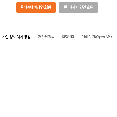
만 14세 이상인 회원
만 14세 미만인 회원
개인 정보 처리 방침
저작권 정책
알립니다
개발 지원(Open API)