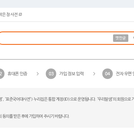
작은 창 사전
옛한글
휴대폰 인증
가입 정보 입력
전자 우편 
2
03
04
 ‘표준국어대사전’) 누리집은 통합 계정(ID)으로 운영됩니다. ‘우리말샘’의 회원으로 
의 동의를 받은 후에 가입하여 주시기 바랍니다.