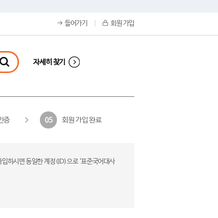
들어가기
회원 가입
자세히 찾기
인증
회원 가입 완료
05
가입하시면 동일한 계정(ID)으로 ‘표준국어대사