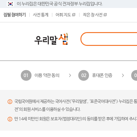
이 누리집은 대한민국 공식 전자정부 누리집입니다.
집필 참여하기
사전 통계
어휘 지도
작은 창 사전
이용 약관 동의
휴대폰 인증
01
02
0
국립국어원에서 제공하는 국어사전(‘우리말샘’, ‘표준국어대사전’) 누리집은 통
전’의 회원 서비스를 이용하실 수 있습니다.
만 14세 미만인 회원은 보호자(법정대리인)의 동의를 받은 후에 가입하여 주시