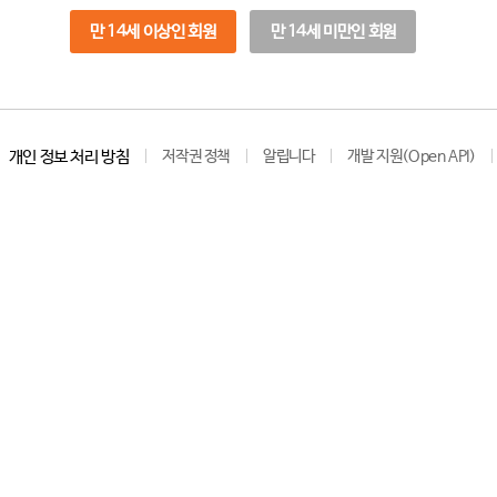
만 14세 이상인 회원
만 14세 미만인 회원
개인 정보 처리 방침
저작권 정책
알립니다
개발 지원(Open API)