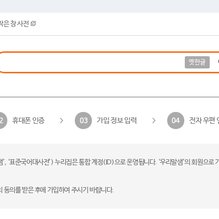
작은 창 사전
옛한글
휴대폰 인증
가입 정보 입력
전자 우편 
2
03
04
 ‘표준국어대사전’) 누리집은 통합 계정(ID)으로 운영됩니다. ‘우리말샘’의 회원으로 
의 동의를 받은 후에 가입하여 주시기 바랍니다.