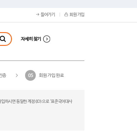
들어가기
회원 가입
자세히 찾기
인증
회원 가입 완료
05
가입하시면 동일한 계정(ID)으로 ‘표준국어대사