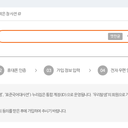
작은 창 사전
옛한글
휴대폰 인증
가입 정보 입력
전자 우편 
2
03
04
 ‘표준국어대사전’) 누리집은 통합 계정(ID)으로 운영됩니다. ‘우리말샘’의 회원으로 
의 동의를 받은 후에 가입하여 주시기 바랍니다.