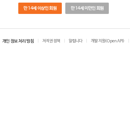
만 14세 이상인 회원
만 14세 미만인 회원
개인 정보 처리 방침
저작권 정책
알립니다
개발 지원(Open API)