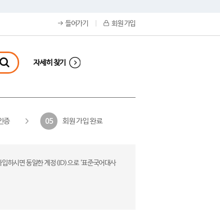
들어가기
회원 가입
자세히 찾기
인증
회원 가입 완료
05
가입하시면 동일한 계정(ID)으로 ‘표준국어대사