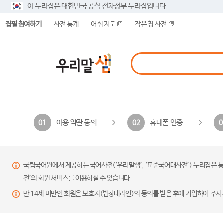
이 누리집은 대한민국 공식 전자정부 누리집입니다.
집필 참여하기
사전 통계
어휘 지도
작은 창 사전
이용 약관 동의
휴대폰 인증
01
02
0
국립국어원에서 제공하는 국어사전(‘우리말샘’, ‘표준국어대사전’) 누리집은 통
전’의 회원 서비스를 이용하실 수 있습니다.
만 14세 미만인 회원은 보호자(법정대리인)의 동의를 받은 후에 가입하여 주시