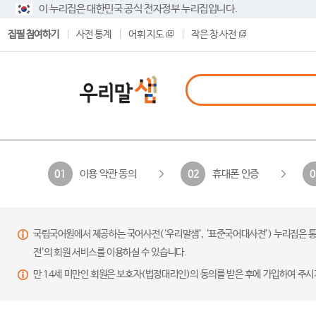
이 누리집은 대한민국 공식 전자정부 누리집입니다.
집필 참여하기
사전 통계
어휘 지도
작은 창 사전
이용 약관 동의
휴대폰 인증
01
02
0
국립국어원에서 제공하는 국어사전(‘우리말샘’, ‘표준국어대사전’) 누리집은 통
전’의 회원 서비스를 이용하실 수 있습니다.
만 14세 미만인 회원은 보호자(법정대리인)의 동의를 받은 후에 가입하여 주시