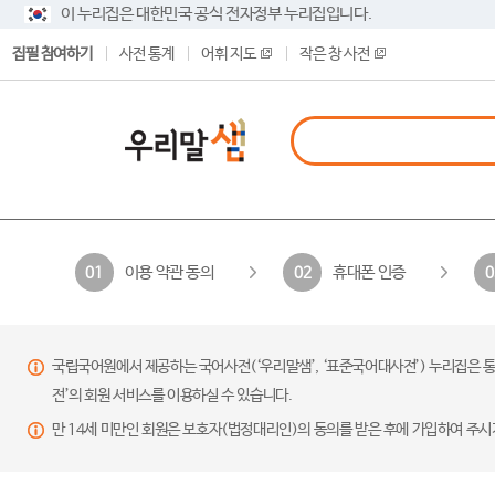
이 누리집은 대한민국 공식 전자정부 누리집입니다.
집필 참여하기
사전 통계
어휘 지도
작은 창 사전
이용 약관 동의
휴대폰 인증
01
02
0
국립국어원에서 제공하는 국어사전(‘우리말샘’, ‘표준국어대사전’) 누리집은 통
전’의 회원 서비스를 이용하실 수 있습니다.
만 14세 미만인 회원은 보호자(법정대리인)의 동의를 받은 후에 가입하여 주시