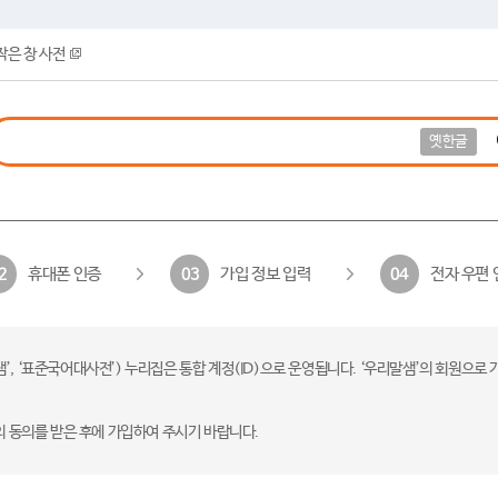
작은 창 사전
옛한글
휴대폰 인증
가입 정보 입력
전자 우편 
2
03
04
 ‘표준국어대사전’) 누리집은 통합 계정(ID)으로 운영됩니다. ‘우리말샘’의 회원으로 
의 동의를 받은 후에 가입하여 주시기 바랍니다.