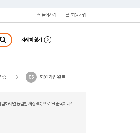
들어가기
회원 가입
자세히 찾기
인증
회원 가입 완료
05
가입하시면 동일한 계정(ID)으로 ‘표준국어대사