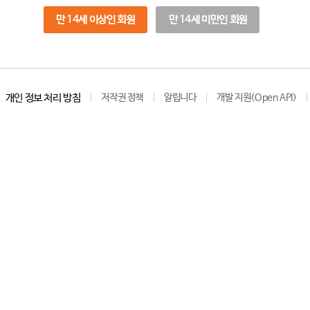
만 14세 이상인 회원
만 14세 미만인 회원
개인 정보 처리 방침
저작권 정책
알립니다
개발 지원(Open API)