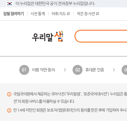
이 누리집은 대한민국 공식 전자정부 누리집입니다.
집필 참여하기
사전 통계
어휘 지도
작은 창 사전
이용 약관 동의
휴대폰 인증
01
02
0
국립국어원에서 제공하는 국어사전(‘우리말샘’, ‘표준국어대사전’) 누리집은 통
전’의 회원 서비스를 이용하실 수 있습니다.
만 14세 미만인 회원은 보호자(법정대리인)의 동의를 받은 후에 가입하여 주시