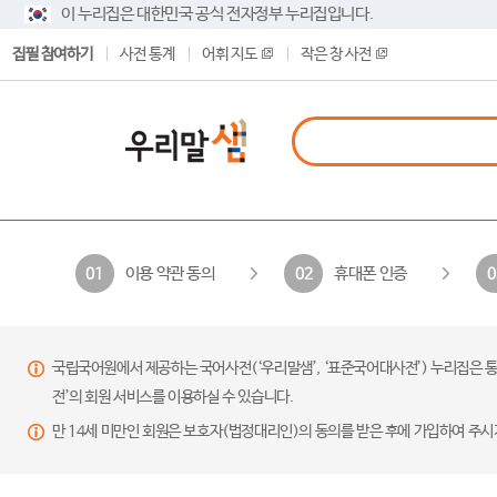
이 누리집은 대한민국 공식 전자정부 누리집입니다.
집필 참여하기
사전 통계
어휘 지도
작은 창 사전
이용 약관 동의
휴대폰 인증
01
02
0
국립국어원에서 제공하는 국어사전(‘우리말샘’, ‘표준국어대사전’) 누리집은 통
전’의 회원 서비스를 이용하실 수 있습니다.
만 14세 미만인 회원은 보호자(법정대리인)의 동의를 받은 후에 가입하여 주시