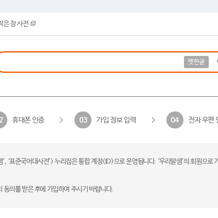
작은 창 사전
옛한글
휴대폰 인증
가입 정보 입력
전자 우편 
2
03
04
 ‘표준국어대사전’) 누리집은 통합 계정(ID)으로 운영됩니다. ‘우리말샘’의 회원으로 
의 동의를 받은 후에 가입하여 주시기 바랍니다.