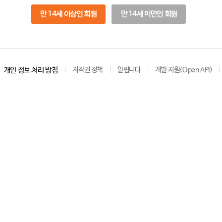
만 14세 이상인 회원
만 14세 미만인 회원
개인 정보 처리 방침
저작권 정책
알립니다
개발 지원(Open API)