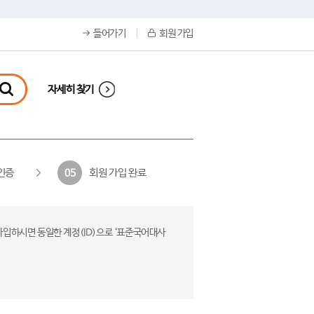
들어가기
회원 가입
자세히 찾기
인증
회원 가입 완료
05
가입하시면 동일한 계정(ID)으로 ‘표준국어대사