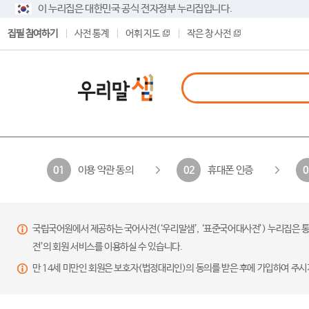
이 누리집은 대한민국 공식 전자정부 누리집입니다.
집필 참여하기
사전 통계
어휘 지도
작은 창 사전
이용 약관 동의
휴대폰 인증
01
02
0
국립국어원에서 제공하는 국어사전(‘우리말샘’, ‘표준국어대사전’) 누리집은 통
전’의 회원 서비스를 이용하실 수 있습니다.
만 14세 미만인 회원은 보호자(법정대리인)의 동의를 받은 후에 가입하여 주시