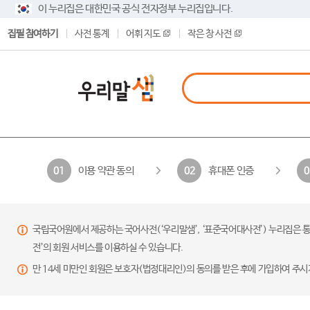
이 누리집은 대한민국 공식 전자정부 누리집입니다.
집필 참여하기
사전 통계
어휘 지도
작은 창 사전
이용 약관 동의
휴대폰 인증
01
02
0
국립국어원에서 제공하는 국어사전(‘우리말샘’, ‘표준국어대사전’) 누리집은 통
전’의 회원 서비스를 이용하실 수 있습니다.
만 14세 미만인 회원은 보호자(법정대리인)의 동의를 받은 후에 가입하여 주시