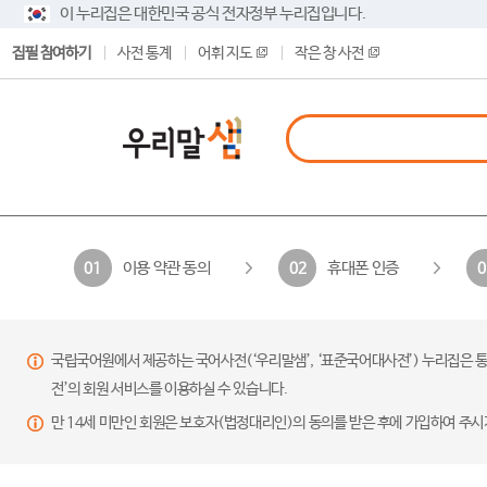
이 누리집은 대한민국 공식 전자정부 누리집입니다.
집필 참여하기
사전 통계
어휘 지도
작은 창 사전
이용 약관 동의
휴대폰 인증
01
02
0
국립국어원에서 제공하는 국어사전(‘우리말샘’, ‘표준국어대사전’) 누리집은 통
전’의 회원 서비스를 이용하실 수 있습니다.
만 14세 미만인 회원은 보호자(법정대리인)의 동의를 받은 후에 가입하여 주시