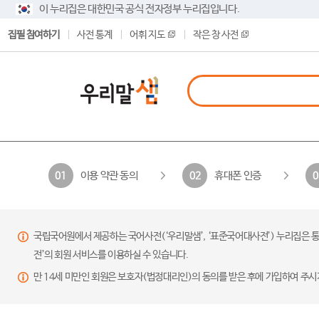
이 누리집은 대한민국 공식 전자정부 누리집입니다.
집필 참여하기
사전 통계
어휘 지도
작은 창 사전
이용 약관 동의
휴대폰 인증
01
02
0
국립국어원에서 제공하는 국어사전(‘우리말샘’, ‘표준국어대사전’) 누리집은 통
전’의 회원 서비스를 이용하실 수 있습니다.
만 14세 미만인 회원은 보호자(법정대리인)의 동의를 받은 후에 가입하여 주시