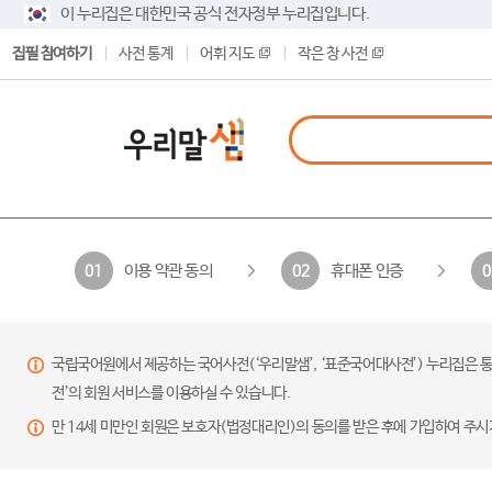
이 누리집은 대한민국 공식 전자정부 누리집입니다.
집필 참여하기
사전 통계
어휘 지도
작은 창 사전
이용 약관 동의
휴대폰 인증
01
02
0
국립국어원에서 제공하는 국어사전(‘우리말샘’, ‘표준국어대사전’) 누리집은 통
전’의 회원 서비스를 이용하실 수 있습니다.
만 14세 미만인 회원은 보호자(법정대리인)의 동의를 받은 후에 가입하여 주시