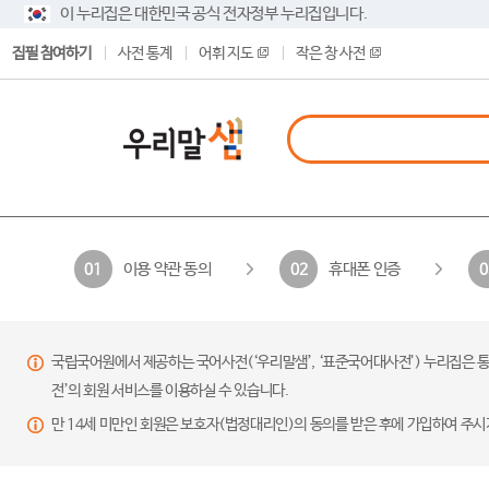
이 누리집은 대한민국 공식 전자정부 누리집입니다.
집필 참여하기
사전 통계
어휘 지도
작은 창 사전
이용 약관 동의
휴대폰 인증
01
02
0
국립국어원에서 제공하는 국어사전(‘우리말샘’, ‘표준국어대사전’) 누리집은 통
전’의 회원 서비스를 이용하실 수 있습니다.
만 14세 미만인 회원은 보호자(법정대리인)의 동의를 받은 후에 가입하여 주시