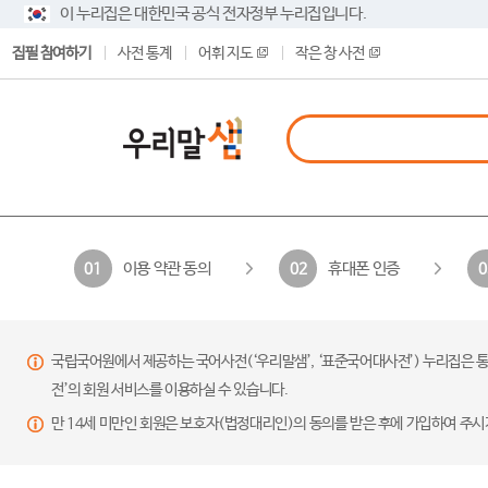
이 누리집은 대한민국 공식 전자정부 누리집입니다.
집필 참여하기
사전 통계
어휘 지도
작은 창 사전
이용 약관 동의
휴대폰 인증
01
02
0
국립국어원에서 제공하는 국어사전(‘우리말샘’, ‘표준국어대사전’) 누리집은 통
전’의 회원 서비스를 이용하실 수 있습니다.
만 14세 미만인 회원은 보호자(법정대리인)의 동의를 받은 후에 가입하여 주시