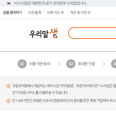
이 누리집은 대한민국 공식 전자정부 누리집입니다.
집필 참여하기
사전 통계
어휘 지도
작은 창 사전
이용 약관 동의
휴대폰 인증
01
02
0
국립국어원에서 제공하는 국어사전(‘우리말샘’, ‘표준국어대사전’) 누리집은 통
전’의 회원 서비스를 이용하실 수 있습니다.
만 14세 미만인 회원은 보호자(법정대리인)의 동의를 받은 후에 가입하여 주시