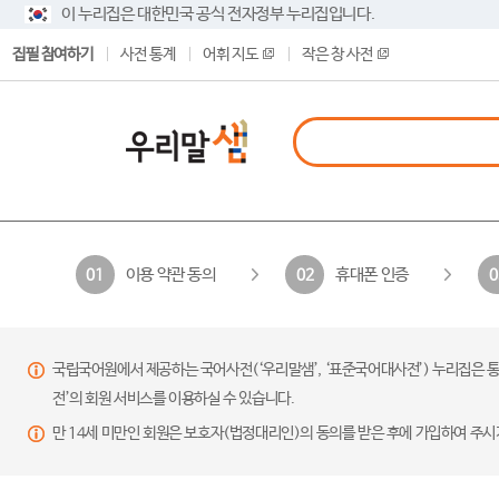
이 누리집은 대한민국 공식 전자정부 누리집입니다.
집필 참여하기
사전 통계
어휘 지도
작은 창 사전
이용 약관 동의
휴대폰 인증
01
02
0
국립국어원에서 제공하는 국어사전(‘우리말샘’, ‘표준국어대사전’) 누리집은 통
전’의 회원 서비스를 이용하실 수 있습니다.
만 14세 미만인 회원은 보호자(법정대리인)의 동의를 받은 후에 가입하여 주시