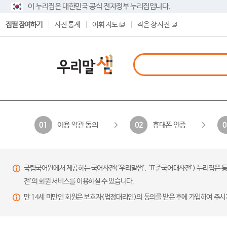
이 누리집은 대한민국 공식 전자정부 누리집입니다.
집필 참여하기
사전 통계
어휘 지도
작은 창 사전
이용 약관 동의
휴대폰 인증
01
02
0
국립국어원에서 제공하는 국어사전(‘우리말샘’, ‘표준국어대사전’) 누리집은 통
전’의 회원 서비스를 이용하실 수 있습니다.
만 14세 미만인 회원은 보호자(법정대리인)의 동의를 받은 후에 가입하여 주시