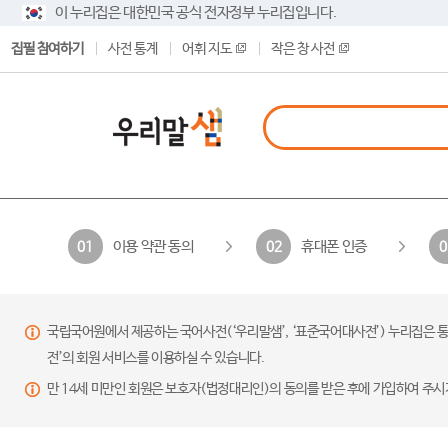
이 누리집은 대한민국 공식 전자정부 누리집입니다.
집필 참여하기
사전 통계
어휘 지도
작은 창 사전
이용 약관 동의
휴대폰 인증
01
02
0
국립국어원에서 제공하는 국어사전(‘우리말샘’, ‘표준국어대사전’) 누리집은 통
전’의 회원 서비스를 이용하실 수 있습니다.
만 14세 미만인 회원은 보호자(법정대리인)의 동의를 받은 후에 가입하여 주시