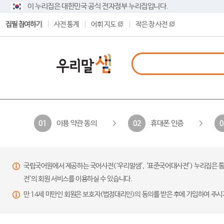
이 누리집은 대한민국 공식 전자정부 누리집입니다.
집필 참여하기
사전 통계
어휘 지도
작은 창 사전
이용 약관 동의
휴대폰 인증
01
02
0
국립국어원에서 제공하는 국어사전(‘우리말샘’, ‘표준국어대사전’) 누리집은 통
전’의 회원 서비스를 이용하실 수 있습니다.
만 14세 미만인 회원은 보호자(법정대리인)의 동의를 받은 후에 가입하여 주시