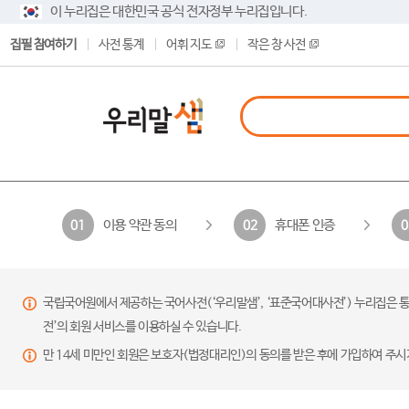
이 누리집은 대한민국 공식 전자정부 누리집입니다.
집필 참여하기
사전 통계
어휘 지도
작은 창 사전
이용 약관 동의
휴대폰 인증
01
02
0
국립국어원에서 제공하는 국어사전(‘우리말샘’, ‘표준국어대사전’) 누리집은 통
전’의 회원 서비스를 이용하실 수 있습니다.
만 14세 미만인 회원은 보호자(법정대리인)의 동의를 받은 후에 가입하여 주시