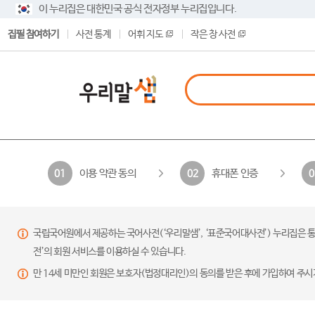
이 누리집은 대한민국 공식 전자정부 누리집입니다.
집필 참여하기
사전 통계
어휘 지도
작은 창 사전
이용 약관 동의
휴대폰 인증
01
02
0
국립국어원에서 제공하는 국어사전(‘우리말샘’, ‘표준국어대사전’) 누리집은 통
전’의 회원 서비스를 이용하실 수 있습니다.
만 14세 미만인 회원은 보호자(법정대리인)의 동의를 받은 후에 가입하여 주시