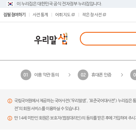
이 누리집은 대한민국 공식 전자정부 누리집입니다.
집필 참여하기
사전 통계
어휘 지도
작은 창 사전
이용 약관 동의
휴대폰 인증
01
02
0
국립국어원에서 제공하는 국어사전(‘우리말샘’, ‘표준국어대사전’) 누리집은 통
전’의 회원 서비스를 이용하실 수 있습니다.
만 14세 미만인 회원은 보호자(법정대리인)의 동의를 받은 후에 가입하여 주시